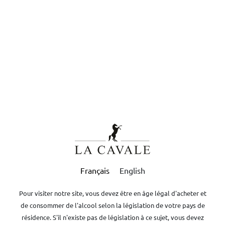
0
FR
Boutique
-
La Cavale
La Cavale blanc
2025
AOP LUBERON
16,00
€
Français
English
Pour visiter notre site, vous devez être en âge légal d'acheter et
AJOUTER AU PANIER
de consommer de l'alcool selon la législation de votre pays de
résidence. S'il n'existe pas de législation à ce sujet, vous devez