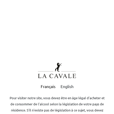
0
Contact
Mentions Légales
CGV
Confidentialité
FR
L'ABUS D'ALCOOL EST DANGEREUX POUR LA SANTÉ, À CONSOMMER AVEC
MODÉRATION
Boutique
-
Huiles
Ambre
15,00
€
/ bouteille (50cl)
TTC
Français
English
AJOUTER AU PANIER
Pour visiter notre site, vous devez être en âge légal d'acheter et
de consommer de l'alcool selon la législation de votre pays de
résidence. S'il n'existe pas de législation à ce sujet, vous devez